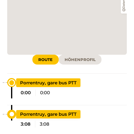
Daten:
ROUTE
HÖHENPROFIL
Porrentruy, gare bus PTT
0:00
0:00
Porrentruy, gare bus PTT
3:08
3:08