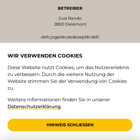
BETREIBER
Jura Rando
2800 Delémont
obfc:jogpAkvsbsboep/di:obfc
WIR VERWENDEN COOKIES
SPENDENKONTO
Jura Rando, 2800 Delémont
Diese Website nutzt Cookies, um das Nutzererlebnis
IBAN CH42 8080 8008 9609 9883 4
zu verbessern. Durch die weitere Nutzung der
Website stimmen Sie der Verwendung von Cookies
zu.
FOLGEN SIE UNS!
Weitere Informationen finden Sie in unserer
Datenschutzerklärung
HINWEIS SCHLIESSEN
SPRACHEN