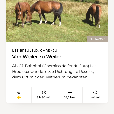
Nr. Ju-0015
LES BREULEUX, GARE • JU
Von Weiler zu Weiler
Ab CJ-Bahnhof (Chemins de fer du Jura) Les
Breuleux wandern Sie Richtung Le Roselet,
dem Ort mit der weitherum bekannten
Stiftung für das Pferd. Dann steuern Sie die
Weiler Les Cerlatez und La Theurre an. Hier
befindet sich ein Torfmoorgebiet mit einem
3 h 30 min
14,2 km
mittel
einzigartigen Moorsee, dem Étang de la
Gruyère. Sie überqueren die Kantonsstrasse
und wandern am friedlichen Weiler La Chaux-