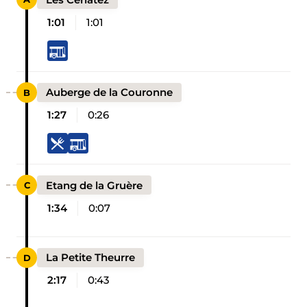
1:01
1:01
Auberge de la Couronne
1:27
0:26
Etang de la Gruère
1:34
0:07
La Petite Theurre
2:17
0:43