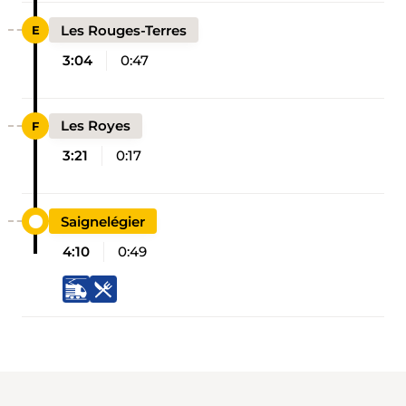
Les Rouges-Terres
3:04
0:47
Les Royes
3:21
0:17
Saignelégier
4:10
0:49