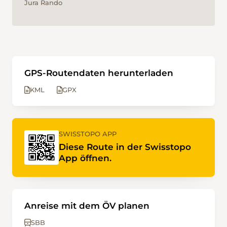
Jura Rando
GPS-Routendaten herunterladen
KML
GPX
SWISSTOPO APP
Diese Route in der Swisstopo
App öffnen.
Anreise mit dem ÖV planen
SBB