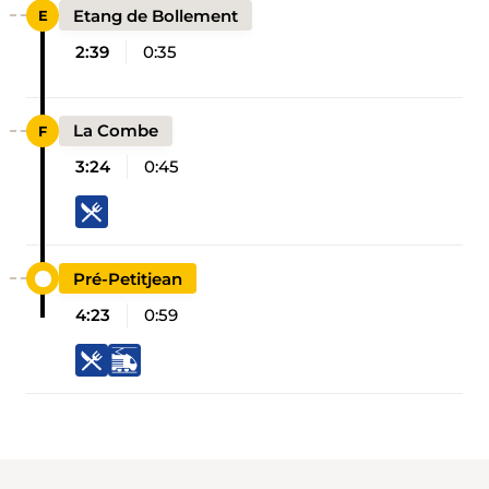
Etang de Bollement
2:39
0:35
La Combe
3:24
0:45
Pré-Petitjean
4:23
0:59