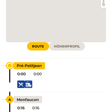
ROUTE
HÖHENPROFIL
Pré-Petitjean
0:00
0:00
Monfaucon
0:16
0:16