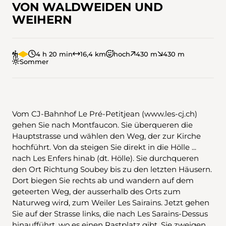
VON WALDWEIDEN UND
WEIHERN
4 h 20 min
16,4 km
hoch
430 m
430 m
Sommer
Vom CJ-Bahnhof Le Pré-Petitjean (www.les-cj.ch)
gehen Sie nach Montfaucon. Sie überqueren die
Hauptstrasse und wählen den Weg, der zur Kirche
hochführt. Von da steigen Sie direkt in die Hölle ...
nach Les Enfers hinab (dt. Hölle). Sie durchqueren
den Ort Richtung Soubey bis zu den letzten Häusern.
Dort biegen Sie rechts ab und wandern auf dem
geteerten Weg, der ausserhalb des Orts zum
Naturweg wird, zum Weiler Les Sairains. Jetzt gehen
Sie auf der Strasse links, die nach Les Sarains-Dessus
hinaufführt, wo es einen Rastplatz gibt. Sie zweigen