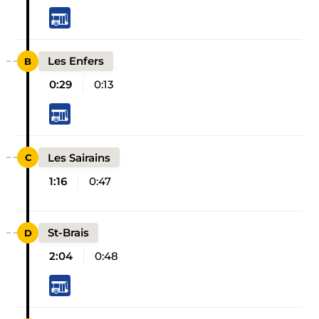
Les Enfers
0:29
0:13
Les Sairains
1:16
0:47
St-Brais
2:04
0:48