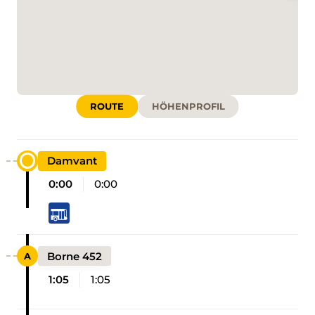
ROUTE
HÖHENPROFIL
Damvant
0:00
0:00
Borne 452
1:05
1:05