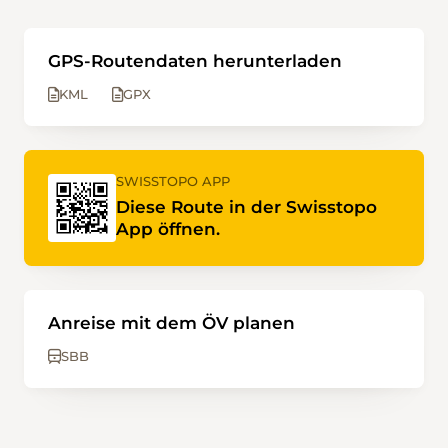
GPS-Routendaten herunterladen
KML
GPX
SWISSTOPO APP
Diese Route in der Swisstopo
App öffnen.
Anreise mit dem ÖV planen
SBB