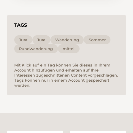
bietet. Schliesslich wandern Sie über den am
Berg gelegenen Weiler Roche d’Or zurück ins
Tal nach Rocourt.
TAGS
Jura
Jura
Wanderung
Sommer
Rundwanderung
mittel
Mit Klick auf ein Tag können Sie dieses in Ihrem
Account hinzufügen und erhalten auf Ihre
Interessen zugeschnittenen Content vorgeschlagen.
Tags können nur in einem Account gespeichert
werden.