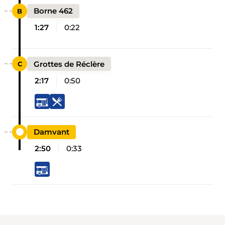
Borne 462
1:27
0:22
Grottes de Réclère
2:17
0:50
Damvant
2:50
0:33