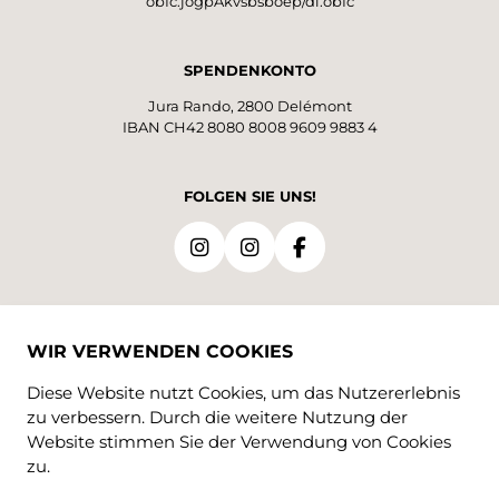
obfc:jogpAkvsbsboep/di:obfc
zu einem wohlverdienten Rast ein. Sie
wandern durch die Waldweide bis zur kleinen
Brücke weiter und gehen dann auf dem
SPENDENKONTO
geteerten Weg, der den Bahngeleisen
Jura Rando, 2800 Delémont
entlangführt, zum Ausgangspunkt zurück.
IBAN CH42 8080 8008 9609 9883 4
Bitte beachten Sie, dass das Wegstück
zwischen Bollemont und Le Pré-Petitjean für
verschiedene Freizeitaktivitäten genutzt wird.
FOLGEN SIE UNS!
SPRACHEN
WIR VERWENDEN COOKIES
DE
FR
Diese Website nutzt Cookies, um das Nutzererlebnis
zu verbessern. Durch die weitere Nutzung der
Website stimmen Sie der Verwendung von Cookies
zu.