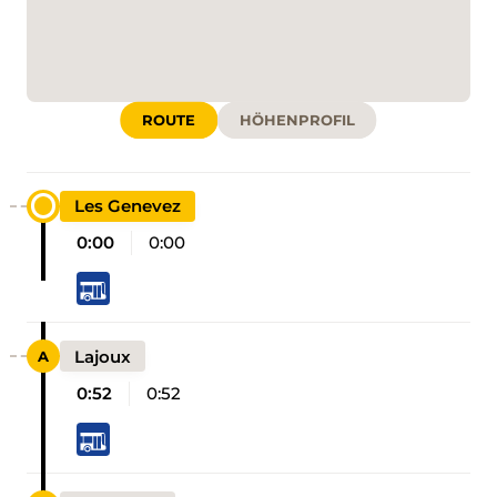
ROUTE
HÖHENPROFIL
Les Genevez
0:00
0:00
Lajoux
0:52
0:52