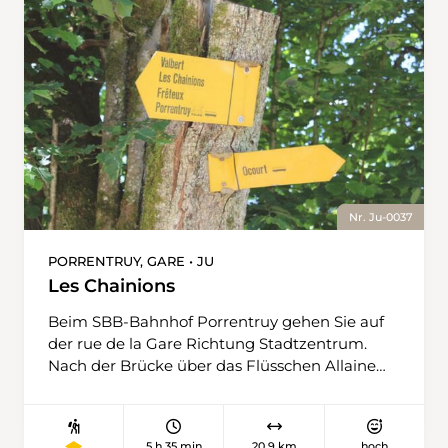
Nr. Ju-0037
PORRENTRUY, GARE • JU
Les Chainions
Beim SBB-Bahnhof Porrentruy gehen Sie auf
der rue de la Gare Richtung Stadtzentrum.
Nach der Brücke über das Flüsschen Allaine
kommen Sie zur Allée des Soupirs, in die Sie
nach rechts einbiegen und auf der sie bis zur
nächsten Strassenkreuzung dem Flüsschen
5 h 35 min
20,9 km
hoch