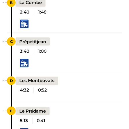
La Combe
2:40
1:48
Prépetitjean
3:40
1:00
Les Montbovats
4:32
0:52
Le Prédame
5:13
0:41