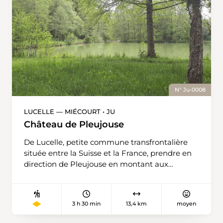
N° Ju-0008
LUCELLE — MIÉCOURT • JU
Château de Pleujouse
De Lucelle, petite commune transfrontalière
située entre la Suisse et la France, prendre en
direction de Pleujouse en montant aux
Aidjolats. Puis, emprunter le chemin qui
descend vers le château de Pleujouse, puis
suivre en direction de Charmoille. Au Chenêt,
3 h 30 min
13,4 km
moyen
bifurquer à gauche pour atteindre le village de
Fregiécourt. De là, notre prochaine destination