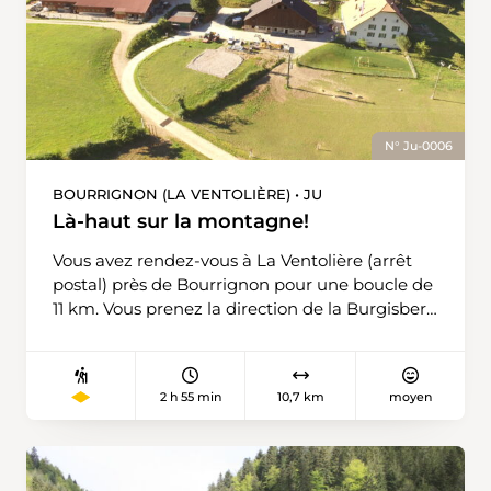
splendide cabane incitant à une pause
bienvenue.
N° Ju-0006
BOURRIGNON (LA VENTOLIÈRE) • JU
Là-haut sur la montagne!
Vous avez rendez-vous à La Ventolière (arrêt
postal) près de Bourrignon pour une boucle de
11 km. Vous prenez la direction de la Burgisberg
jusqu’à la ferme de Forme (point 777).
L’itinéraire passe entre les bâtiments et
descend par la droite vers la ferme de la
2 h 55 min
10,7 km
moyen
Charbonnette. Vous traversez le pâturage au
bas duquel un chemin forestier prend
naissance et descend la gorge de la Golatte en
longeant le ruisseau de Mettembert. Au point