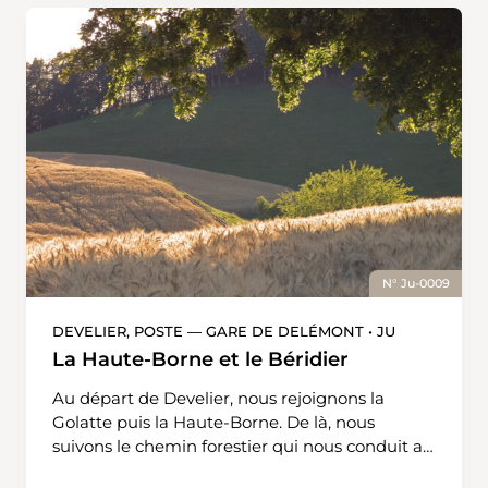
est Cornol. Ne pas pénétrer dans le village mais
par la droite, cheminer sur le chemin de
campagne qui conduit à l’étang de la Montoie
où une place de pique-nique est à disposition.
Traverser la forêt au sortir de laquelle, nous
apercevons Miécourt, notre lieu d’arrivée.
N° Ju-0009
DEVELIER, POSTE — GARE DE DELÉMONT • JU
La Haute-Borne et le Béridier
Au départ de Develier, nous rejoignons la
Golatte puis la Haute-Borne. De là, nous
suivons le chemin forestier qui nous conduit au
Béridier. Cet endroit offre un point de vue