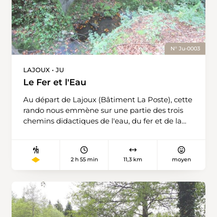
équestre. Avec ou sans visite, nous revenons à
Lajoux, notre lieu de départ.
N° Ju-0003
LAJOUX • JU
Le Fer et l'Eau
Au départ de Lajoux (Bâtiment La Poste), cette
rando nous emmène sur une partie des trois
chemins didactiques de l'eau, du fer et de la
chaux proposés par la commune de Lajoux.
Pour en savoir +, cf site Internet de la
commune de Lajoux, cf Découvertes/En
2 h 55 min
11,3 km
moyen
marche vers le paysage.