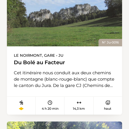
N° Ju-0016
LE NOIRMONT, GARE • JU
Du Bolé au Facteur
Cet itinéraire nous conduit aux deux chemins
de montagne (blanc-rouge-blanc) que compte
le canton du Jura. De la gare CJ (Chemins de
fer du Jura) du Noirmont, nous empruntons la
rue du Doubs puis la rue de la Côte afin de
rejoindre le chemin pédestre. Puis, afin de
4 h 20 min
14,3 km
haut
rejoindre le Doubs et le Theusseret, nous
descendons le sentier Chez le Bolé tout en
admirant à notre droite l’impressionnant