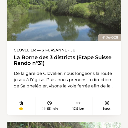
N° Ju-0031
GLOVELIER — ST-URSANNE • JU
La Borne des 3 districts (Etape Suisse
Rando n°31)
De la gare de Glovelier, nous longeons la route
jusqu’à l’église. Puis, nous prenons la direction
de Saignelégier, visons la voie ferrée afin de la
traverser en passant sous le pont. De là, nous
montons la magnifique Combe du Bez. Le
souffle haletant, nous grimpons le long du
4 h 55 min
17,5 km
haut
ruisseau durant plus d’un km. Jusqu’à la sortie
de la forêt où le chemin oblique à droite et
traverse le pâturage. Nous traversons avec