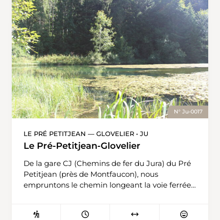
rocher des Sommêtres. Arrivés au bord du
Doubs, rivière franco-suisse, tout près du
Theusseret, nous prenons la direction de la
Goule et la Bouège en continuant de longer le
Doubs. Avant d’arriver à la Bouège, nous
quittons la rivière franco-suisse pour monter au
Noirmont, notre lieu de destination, par le
sentier du Facteur et La Seigne aux Femmes.
A noter qu’au bord du Doubs, vous trouverez
plusieurs restaurants afin de vous ravitailler.
N° Ju-0017
LE PRÉ PETITJEAN — GLOVELIER • JU
Le Pré-Petitjean-Glovelier
De la gare CJ (Chemins de fer du Jura) du Pré
Petitjean (près de Montfaucon), nous
empruntons le chemin longeant la voie ferrée.
Nous traversons le secteur de Plain de Saigne
avec son magnifique étang. Puis, nous
continuons en direction de la ferme restaurant