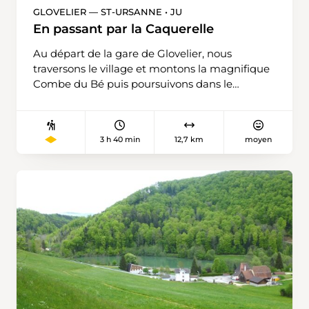
GLOVELIER — ST-URSANNE • JU
En passant par la Caquerelle
Au départ de la gare de Glovelier, nous
traversons le village et montons la magnifique
Combe du Bé puis poursuivons dans le
pâturage jusqu’à la Corniche du Jura au
Bosnier. De là, nous continuons en direction de
la Caquerelle en passant par le Mt-Russelin et
3 h 40 min
12,7 km
moyen
au sud de la ferme « Chez Basuel ». A la
Caquerelle, où se trouvent un parc de loisirs, un
musée et un hôtel-restaurant, nous prenons la
direction de St-Ursanne, la médiévale.