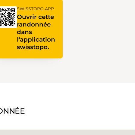
SWISSTOPO APP
Ouvrir cette
randonnée
dans
l'application
swisstopo.
ONNÉE