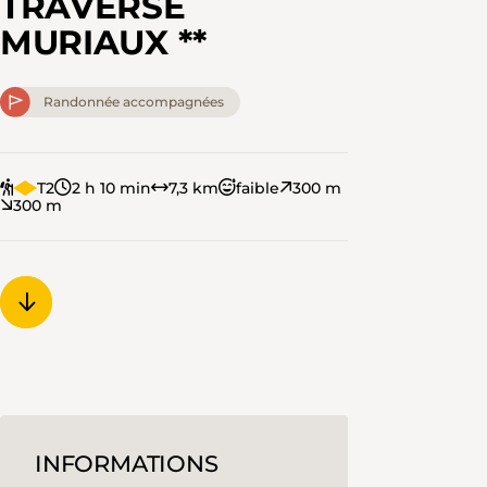
TRAVERSE
MURIAUX **
Randonnée accompagnées
T2
2 h 10 min
7,3 km
faible
300 m
300 m
INFORMATIONS