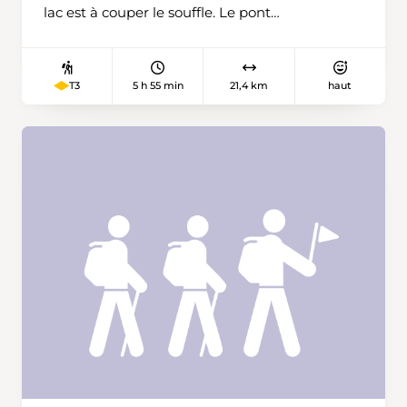
lac est à couper le souffle. Le pont
panoramique de Leissigen vous attend.
5 h 55 min
21,4 km
haut
T3