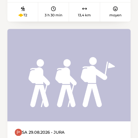
nature.
3 h 30 min
13,4 km
moyen
T2
SA 29.08.2026 • JURA