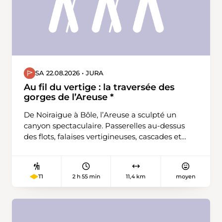
SA 22.08.2026 • JURA
Au fil du vertige : la traversée des
gorges de l’Areuse *
De Noiraigue à Bôle, l’Areuse a sculpté un
canyon spectaculaire. Passerelles au-dessus
des flots, falaises vertigineuses, cascades et
vasques turquoise : chaque pas plonge dans
un décor sauvage et saisissant. Une randonnée
de 11 km qui offre l’un des plus beaux
2 h 55 min
11,4 km
moyen
T1
spectacles naturels de Suisse romande.