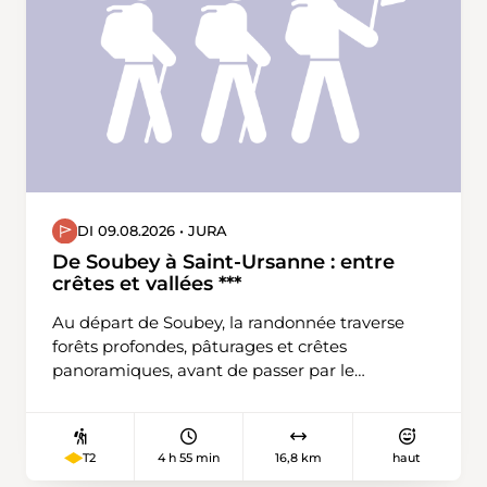
DI 09.08.2026 • JURA
De Soubey à Saint-Ursanne : entre
crêtes et vallées ***
Au départ de Soubey, la randonnée traverse
forêts profondes, pâturages et crêtes
panoramiques, avant de passer par le
charmant hameau d’Épiquerez. Le sentier
descend ensuite vers Saint-Ursanne, joyau
médiéval du Jura, niché au bord de la rivière
4 h 55 min
16,8 km
haut
T2
Doubs. Entre nature sauvage et patrimoine