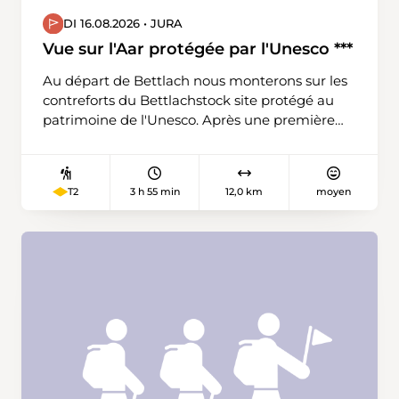
DI 16.08.2026 • JURA
Vue sur l'Aar protégée par l'Unesco ***
Au départ de Bettlach nous monterons sur les
contreforts du Bettlachstock site protégé au
patrimoine de l'Unesco. Après une première
montée nous arriverons aux ruines du
châteaux de Grenchen. Pique-nique avant
d'entrer dans la forêt du Bettlachstock et nous
3 h 55 min
12,0 km
moyen
T2
redescendrons par la gorge de la Brügglibach