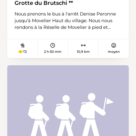
Grotte du Brutschi **
Nous prenons le bus à l'arrêt Denise Peronne
jusqu'à Movelier Haut du village. Nous nous
rendons à la Réselle de Movelier à pied et
longeons un chemin blanc puis un sentier.
Nous allons jusqu'à la grotte du Brutschi et
redescendons la forêt jusqu’à l'étang de
2 h 50 min
10,9 km
moyen
T2
Soyhières et le centre du village. En longeant le
long de la Birse nous rejoignons notre point de
départ.