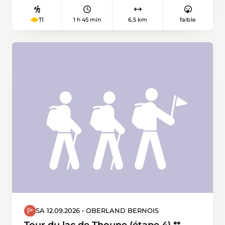
1 h 45 min
6,5 km
faible
T1
SA 12.09.2026 • OBERLAND BERNOIS
Tour du lac de Thoune (étape 4) **