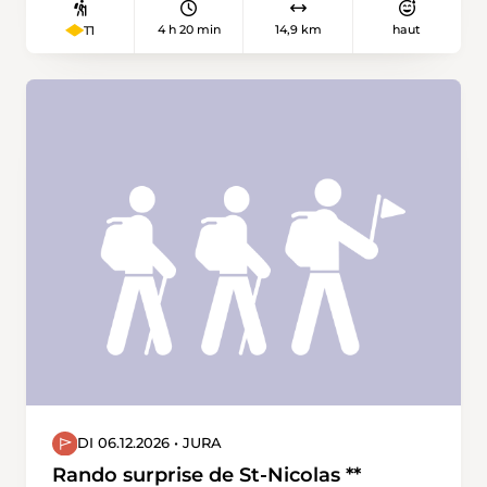
4 h 20 min
14,9 km
haut
T1
DI 06.12.2026 • JURA
Rando surprise de St-Nicolas **