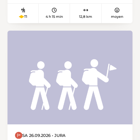
4 h 15 min
12,8 km
moyen
T1
SA 26.09.2026 • JURA