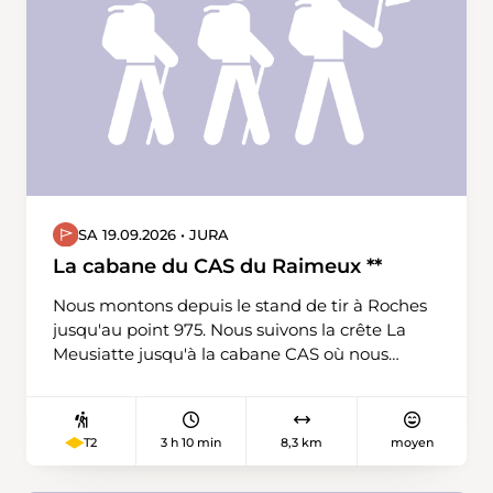
SA 19.09.2026 • JURA
La cabane du CAS du Raimeux **
Nous montons depuis le stand de tir à Roches
jusqu'au point 975. Nous suivons la crête La
Meusiatte jusqu'à la cabane CAS où nous
mangeons puis nous continuons jusqu'au
Raimeux de Grandval et redescendons par un
sentier jusqu'à l'intersection 975 et finissons la
3 h 10 min
8,3 km
moyen
T2
boucle au stand de tir de Roches.