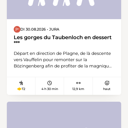
DI 30.08.2026 • JURA
Les gorges du Taubenloch en dessert
***
Départ en direction de Plagne, de là descente
vers Vauffelin pour remonter sur la
Bözingenberg afin de profiter de la magnique
vue. Une jolie descente nous amènera à
Bienne pour rejoindre l'entrée des gorges que
nous remonterons pour atteindre le parking.
4 h 30 min
12,9 km
haut
T2