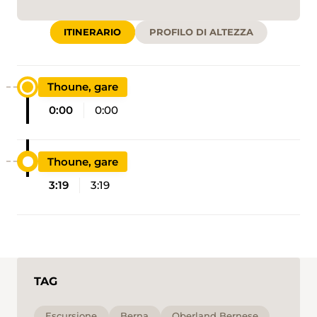
ITINERARIO
PROFILO DI ALTEZZA
Thoune, gare
0:00
0:00
Thoune, gare
3:19
3:19
TAG
Escursione
Berna
Oberland Bernese