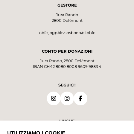
GESTORE
Jura Rando
2800 Delémont
obfc:jogpAkvsbsboep/di:obfc
CONTO PER DONAZIONI
Jura Rando, 2800 Delémont
IBAN CH42 8080 8008 9609 9883 4
SEGUICI!
LINGUE
UTILIZZIAMO I COOKIE
DE
FR