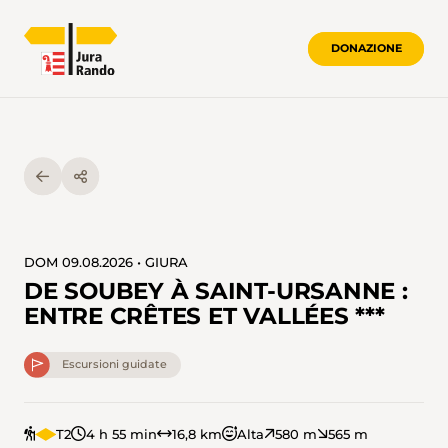
DONAZIONE
DOM 09.08.2026 • GIURA
DE SOUBEY À SAINT-URSANNE :
ENTRE CRÊTES ET VALLÉES ***
Escursioni guidate
T2
4 h 55 min
16,8 km
Alta
580 m
565 m