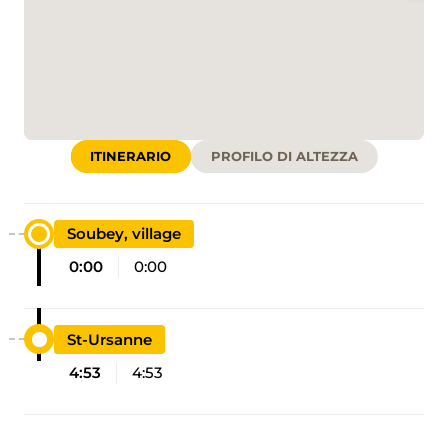
ITINERARIO
PROFILO DI ALTEZZA
Soubey, village
0:00
0:00
St-Ursanne
4:53
4:53