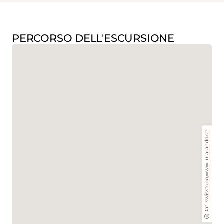
PERCORSO DELL'ESCURSIONE
www.jurarando.ch
,
swisstopo
Dati: