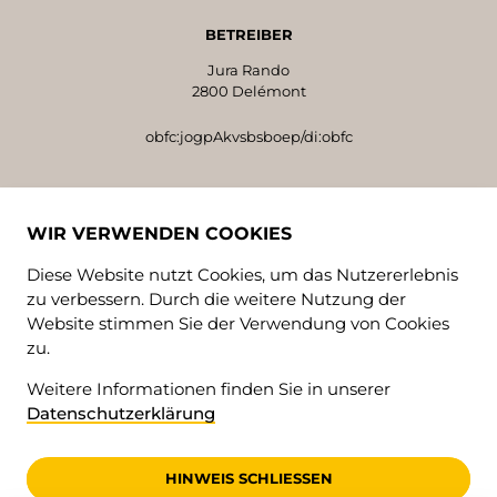
BETREIBER
Jura Rando
2800 Delémont
obfc:jogpAkvsbsboep/di:obfc
SPENDENKONTO
WIR VERWENDEN COOKIES
Jura Rando, 2800 Delémont
IBAN CH42 8080 8008 9609 9883 4
Diese Website nutzt Cookies, um das Nutzererlebnis
zu verbessern. Durch die weitere Nutzung der
Website stimmen Sie der Verwendung von Cookies
FOLGEN SIE UNS!
zu.
Weitere Informationen finden Sie in unserer
Datenschutzerklärung
SPRACHEN
HINWEIS SCHLIESSEN