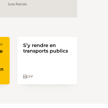
Jura Rando
PP
S’y rendre en
transports publics
te
on
CFF