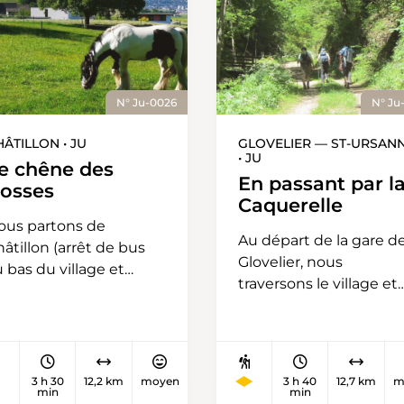
N° Ju-0026
N° Ju
ÂTILLON • JU
GLOVELIER — ST-URSAN
• JU
e chêne des
En passant par l
osses
Caquerelle
ous partons de
Au départ de la gare d
âtillon (arrêt de bus
Glovelier, nous
 bas du village et
traversons le village et
aces de parc à
montons la magnifiqu
sposition), résidence
Combe du Bé puis
u célèbre Chêne des
poursuivons dans le
osses et prenons la
pâturage jusqu’à la
rection de Vellerat en
3 h 30
12,2 km
moyen
3 h 40
12,7 km
m
Corniche du Jura au
min
min
ssant par le Cras des