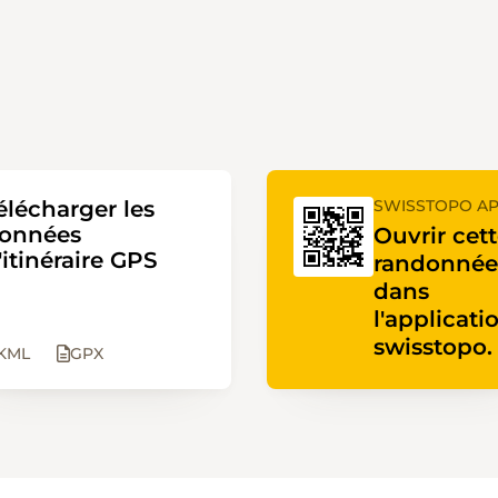
élécharger les
SWISSTOPO A
onnées
Ouvrir cet
'itinéraire GPS
randonnée
dans
l'applicati
swisstopo.
KML
GPX