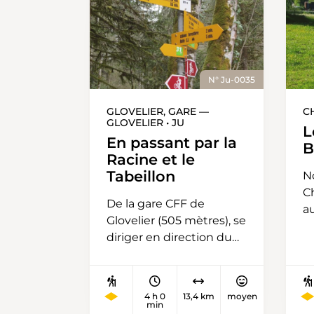
N° Ju-0035
GLOVELIER, GARE —
CH
GLOVELIER • JU
L
En passant par la
B
Racine et le
Tabeillon
N
Ch
De la gare CFF de
au
Glovelier (505 mètres), se
pl
diriger en direction du
di
village/de l’église.
d
Environ 200 mètres
B
après le giratoire, à la
di
4 h 0
13,4 km
moyen
hauteur de la grande
min
pa