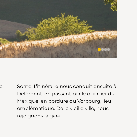
a
 à
rejoignons la gare.