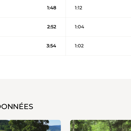
1:48
1:12
2:52
1:04
3:54
1:02
DONNÉES