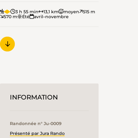
3 h 55 min
13,1 km
moyen
515 m
570 m
Été
avril–novembre
INFORMATION
Randonnée n° Ju-0009
Présenté par Jura Rando