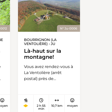
-0012
N° Ju-0006
NE
BOURRIGNON (LA
VENTOLIÈRE) • JU
a
Là-haut sur la
montagne!
e
Vous avez rendez-vous à
La Ventolière (arrêt
postal) près de
e
Bourrignon pour une
boucle de 11 km. Vous
prenez la direction de la
Burgisberg jusqu’à la
oyen
2 h 55
10,7 km
moyen
ferme de Forme (point
min