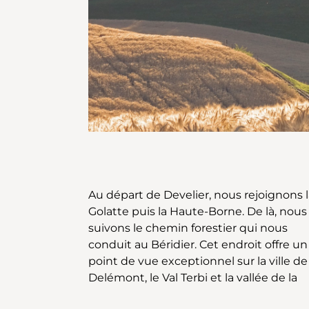
Au départ de Develier, nous rejoignons l
Sorne. L’itinéraire nous conduit ensuite
Golatte puis la Haute-Borne. De là, nous
Delémont, en passant par le quartier du
suivons le chemin forestier qui nous
Mexique, en bordure du Vorbourg, lieu
conduit au Béridier. Cet endroit offre un
emblématique. De la vieille ville, nous
point de vue exceptionnel sur la ville de
Delémont, le Val Terbi et la vallée de la