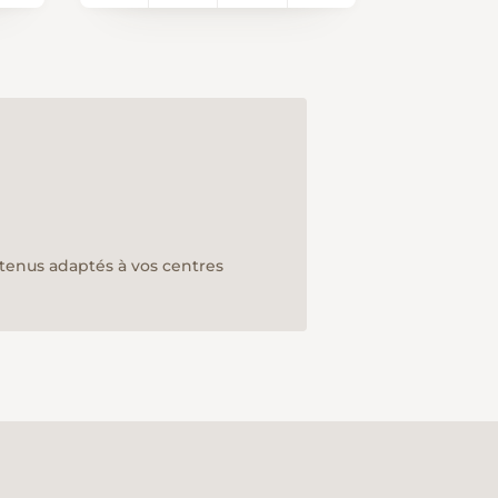
777). L’itinéraire passe
on
entre les bâtiments et
descend par la droite
vers la ferme de la
a
Charbonnette. Vous
traversez le pâturage au
bas duquel un chemin
forestier prend
naissance et descend la
gorge de la Golatte en
ntenus adaptés à vos centres
e
longeant le ruisseau de
Mettembert. Au point
587, vous tournez à
droite pour remonter la
Combe du Vivier et
ensuite atteindre la
ferme du Grand
Brunchenal. De cet
endroit, vous prenez le