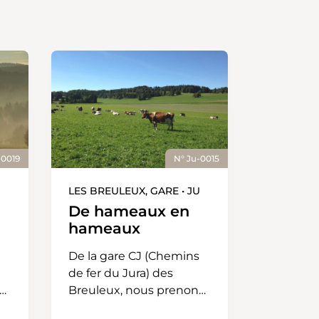
-0019
N° Ju-0015
LES BREULEUX, GARE • JU
De hameaux en
hameaux
De la gare CJ (Chemins
de fer du Jura) des
Breuleux, nous prenons
la direction du Roselet