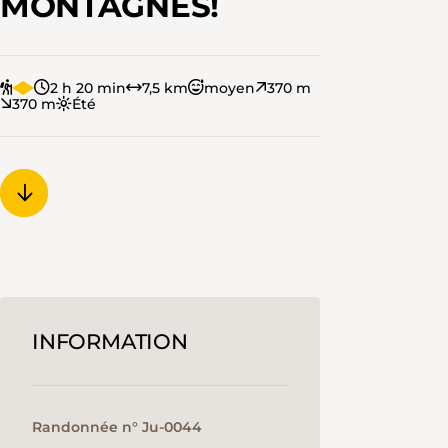
MONTAGNES!
2 h 20 min
7,5 km
moyen
370 m
370 m
Été
INFORMATION
Randonnée n° Ju-0044