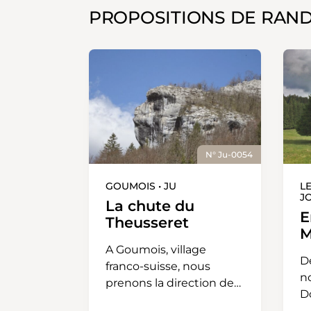
PROPOSITIONS DE RAN
N° Ju-0054
GOUMOIS • JU
L
J
La chute du
E
Theusseret
M
A Goumois, village
D
franco-suisse, nous
n
prenons la direction de
D
Belfond-Dessus en
q