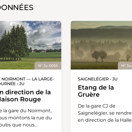
DONNÉES
N° Ju-0055
N° Ju
E NOIRMONT — LA LARGE-
SAIGNELÉGIER • JU
OURNÉE • JU
Etang de la
n direction de la
Gruère
aison Rouge
De la gare CJ de
e la gare du Noirmont,
Saignelégier, se rendre
ous montons la rue du
en direction de la Halle
oubs que nous
du Marché-Concours,
uittons pour