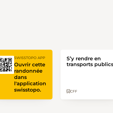
SWISSTOPO APP
S’y rendre en
transports public
Ouvrir cette
randonnée
dans
l'application
swisstopo.
CFF