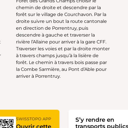
t
.
r
e
arriver à Porrentruy.
SWISSTOPO APP
S’y rendre en
transports public
Ouvrir cette