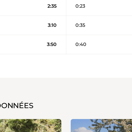
2:35
0:23
3:10
0:35
3:50
0:40
DONNÉES