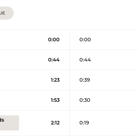
UE
0:00
0:00
0:44
0:44
1:23
0:39
1:53
0:30
ds
2:12
0:19