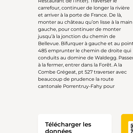
Restaurant de l’Inter). Traverser le
Forêt des Grands Champs choisir le
carrefour, continuer de longer la rivière
chemin de droite et descendre par la
et arriver à la porte de France. De là,
forêt sur le village de Courchavon. Par la
monter au château qu’on lisse à la main
droite suivre un bout la route cantonale
gauche, pour continuer de monter
en direction de Porrentruy, puis
jusqu’à la jonction du chemin de
descendre à gauche et traverser la
Bellevue. Bifurquer à gauche et au poin
rivière l’Allaine pour arriver à la gare CFF
485 emprunter le chemin de droite qui
Traverser les voies et par la droite monter
conduits au domine de Waldegg. Passe
à travers champs jusqu’à la lisière d
à la fermer, entrer dans la Forêt. A la
forêt. Le chemin à travers bois passe par
Combe Grégeat, pt 527 traverser avec
la Combe Sarmière, au Pont d’Able pour
beaucoup de prudence la route
cantonale Porrentruy-Fahy pour
Télécharger les
données