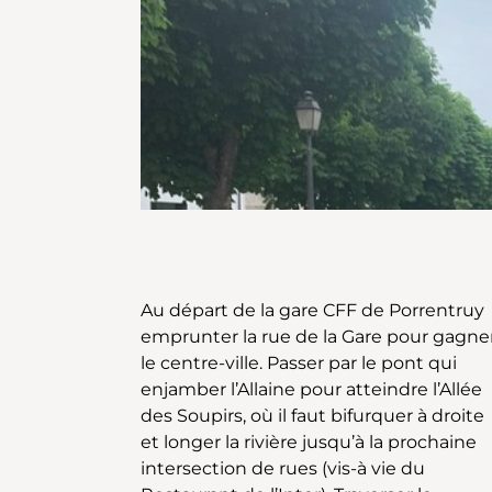
Au départ de la gare CFF de Porrentruy
s’engager dans la magnifique forêt du
emprunter la rue de la Gare pour gagne
Grand Fahy. Près de Varadin, à nouvea
le centre-ville. Passer par le pont qui
traverser la route cantonale Porrentruy-
enjamber l’Allaine pour atteindre l’Allée
Fahy et peu après la route menant à
des Soupirs, où il faut bifurquer à droite
Courchavon, vers le hameau étiré de
et longer la rivière jusqu’à la prochaine
Mormont. Traverser le hameau jusqu’aux
intersection de rues (vis-à vie du
dernières maisons. A l’intersection de la