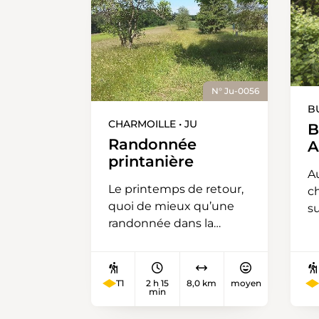
N° Ju-0056
BU
CHARMOILLE • JU
B
Randonnée
A
printanière
A
Le printemps de retour,
c
quoi de mieux qu’une
s
randonnée dans la
l
magnifique campagne
t
de la Baroche. Au départ
l'
du parking de l’église de
M
T1
2 h 15
8,0 km
moyen
Charmoille, plein Nord
min
sé
direction la Tuilerie.
d