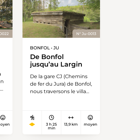
-0022
N° Ju-0013
BONFOL • JU
De Bonfol
jusqu’au Largin
à
De la gare CJ (Chemins
en
de fer du Jura) de Bonfol,
le
nous traversons le village
pour arriver à l’oratoire
t
de St-Fromont. Nous
 à
continuons en direction
d’Eichholz, à la frontière
oyen
3 h 25
13,9 km
moyen
min
franco-suisse. Puis, nous
traversons la forêt du