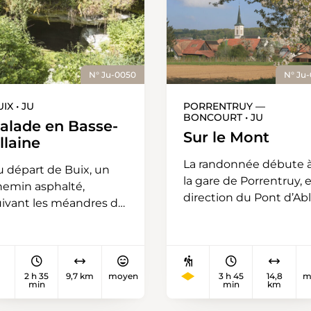
N° Ju-0050
N° Ju
IX • JU
PORRENTRUY —
BONCOURT • JU
alade en Basse-
Sur le Mont
llaine
La randonnée débute 
u départ de Buix, un
la gare de Porrentruy, 
hemin asphalté,
direction du Pont d’Ab
uivant les méandres de
et suit l’Allaine en
’Allaine, nous emmène
bordure de forêt. Avan
out d'abord vers
le Pont d’Able, obliquer
entrée des Grottes de
droite sur le chemin
ilandre puis, par une
2 h 35
9,7 km
moyen
3 h 45
14,8
m
forestier qui monte la
min
min
km
rie d'escaliers, à la tour
Troisième Combe en
u même nom. Si les