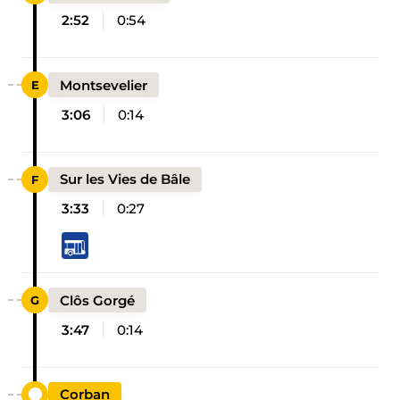
2:52
0:54
Montsevelier
3:06
0:14
Sur les Vies de Bâle
3:33
0:27
Clôs Gorgé
3:47
0:14
Corban