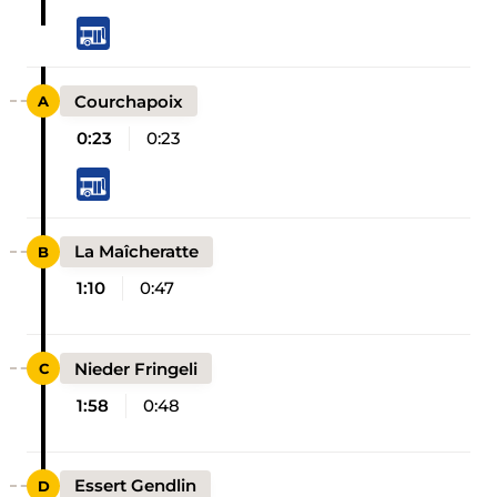
Courchapoix
0:23
0:23
La Maîcheratte
1:10
0:47
Nieder Fringeli
1:58
0:48
Essert Gendlin