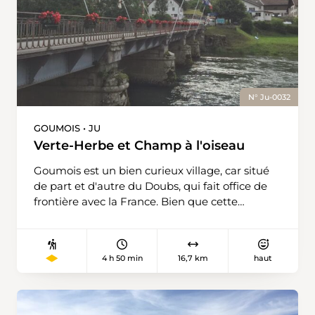
N° Ju-0032
GOUMOIS • JU
Verte-Herbe et Champ à l'oiseau
Goumois est un bien curieux village, car situé
de part et d'autre du Doubs, qui fait office de
frontière avec la France. Bien que cette
frontière ait été fixée lors du traité de Vienne
(1815), les deux communes se sont toujours
partagé les infrastructures. Ainsi, l'école se
4 h 50 min
16,7 km
haut
trouve sur le sol suisse, tandis que l'église est
située en France. Après 1 km de mise en train,
près de la place de parc proche du restaurant
de la Verte herbe, nos mollets sont