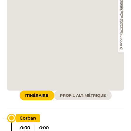
www.jurarando.ch
,
swisstopo
Données:
ITINÉRAIRE
PROFIL ALTIMÉTRIQUE
Corban
0:00
0:00