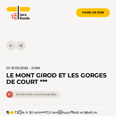
FAIRE UN DON
DI 31.05.2026 • JURA
LE MONT GIROD ET LES GORGES
DE COURT ***
Randonnée accompagnées
T2
4 h 50 min
17,0 km
haut
645 m
645 m