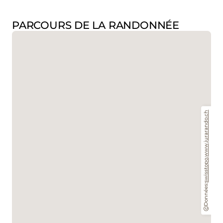
PARCOURS DE LA RANDONNÉE
www.jurarando.ch
,
swisstopo
Données: