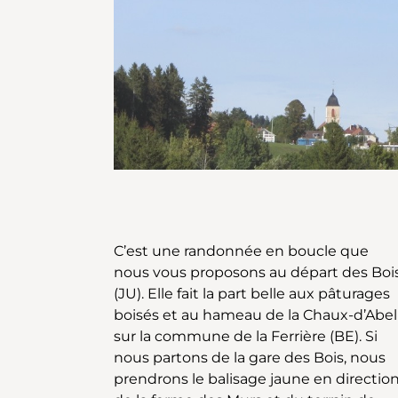
C’est une randonnée en boucle que
enfin, près de celle située Aux Pruats où
nous vous proposons au départ des Boi
nous poursuivons tout droit et toujour
(JU). Elle fait la part belle aux pâturages
sur le bitume. A la prochaine bifurcation,
boisés et au hameau de la Chaux-d’Abel
nous quittons la route goudronnée et
sur la commune de la Ferrière (BE). Si
nous nous dirigeons en direction de
nous partons de la gare des Bois, nous
l’Assesseur, une auberge restaurant qui
prendrons le balisage jaune en directio
compte aussi un élevage de chevaux. D