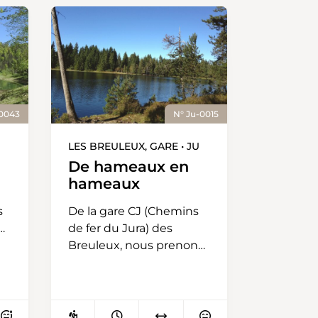
-0043
N° Ju-0015
LES BREULEUX, GARE • JU
De hameaux en
hameaux
s
De la gare CJ (Chemins
ans
de fer du Jura) des
us
Breuleux, nous prenons
la direction du Roselet
connu pour sa
Fondation pour le
cheval. Puis, nous