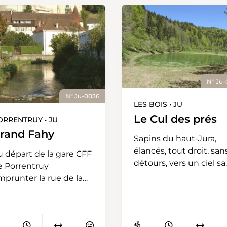
N° Ju
N° Ju-0036
LES BOIS • JU
Le Cul des prés
ORRENTRUY • JU
rand Fahy
Sapins du haut-Jura,
élancés, tout droit, san
u départ de la gare CFF
détours, vers un ciel s
e Porrentruy
fin. Votre présence no
mprunter la rue de la
pétrit. Votre bois nous
are pour gagner le
donne la flamme, la
ntre-ville. Passer par le
poutre du toit et le
ont qui enjamber
mobilier de notre
Allaine pour atteindre