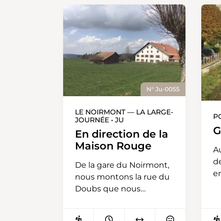
N° Ju-0055
LE NOIRMONT — LA LARGE-
P
JOURNÉE • JU
G
En direction de la
Maison Rouge
A
d
De la gare du Noirmont,
e
nous montons la rue du
G
Doubs que nous
ce
quittons pour
p
emprunter celle de la
l’