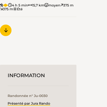
4 h 5 min
15,7 km
moyen
375 m
375 m
Été
INFORMATION
Randonnée n° Ju-0030
Présenté par Jura Rando