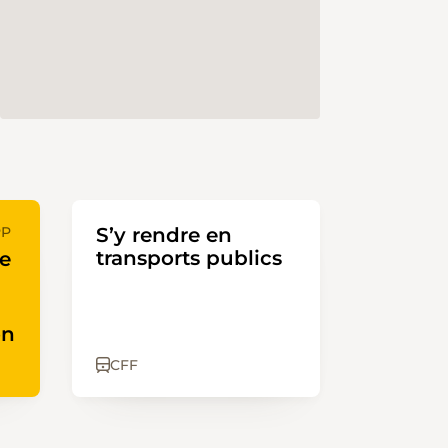
PP
S’y rendre en
transports publics
te
on
CFF