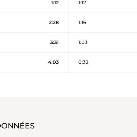
1:12
1:12
2:28
1:16
3:31
1:03
4:03
0:32
DONNÉES