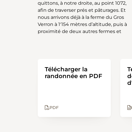
quittons, à notre droite, au point 1072,
forêt ou celui en direction de la route
afin de traverser prés et pâturages. Et
goudronnée attenante à la ferme. Le
nous arrivons déjà à la ferme du Gros
village des Bois et son église sont en
Verron à 1'154 mètres d’altitude, puis à
point de mire, la boucle est ainsi
proximité de deux autres fermes et
Télécharger la
T
randonnée en PDF
d
d
PDF