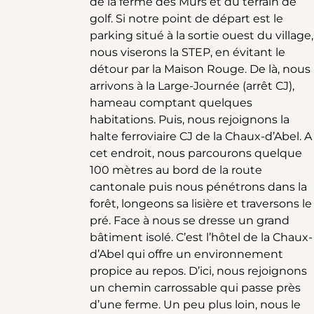
de la ferme des Murs et du terrain de
là, nous prenons le cap de notre lieu de
golf. Si notre point de départ est le
départ, Les Bois. Nous quittons la route
parking situé à la sortie ouest du village,
en empruntant le pâturage en direction
nous viserons la STEP, en évitant le
de la Combe à la Biche. Puis, nous
détour par la Maison Rouge. De là, nous
traversons une forêt où une
arrivons à la Large-Journée (arrêt CJ),
infrastructure de pique-nique avec abri
hameau comptant quelques
nous invite à faire une pause. Après un
habitations. Puis, nous rejoignons la
arrêt bienvenu, nous visons la petite
halte ferroviaire CJ de la Chaux-d’Abel. A
Coronelle et traversons la route
cet endroit, nous parcourons quelque
cantonale La Ferrière - Les Breuleux. A
100 mètres au bord de la route
cet endroit, se trouve la fromagerie de la
cantonale puis nous pénétrons dans la
Chaux d’Abel. Nous poursuivons notre
forêt, longeons sa lisière et traversons le
chemin et remarquons à notre gauche,
pré. Face à nous se dresse un grand
un lieu chargé d’histoire, la chapelle
bâtiment isolé. C’est l’hôtel de la Chaux-
mennonite de la Chaux-d’Abel. Nous
d’Abel qui offre un environnement
continuons notre chemin et arrivons à la
propice au repos. D’ici, nous rejoignons
ferme, appelée La Chaux-d’Abel sur la
un chemin carrossable qui passe près
commune des Bois. Soit nous
d’une ferme. Un peu plus loin, nous le
empruntons le sentier qui monte en