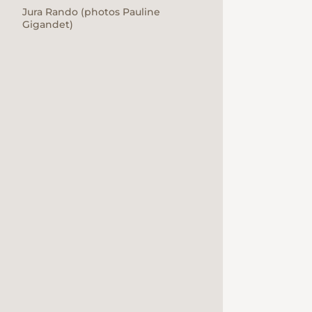
Jura Rando (photos Pauline
Gigandet)