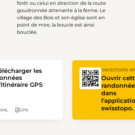
bouclée.
élécharger les
SWISSTOPO A
onnées
Ouvrir cet
'itinéraire GPS
randonnée
dans
l'applicati
swisstopo.
KML
GPX