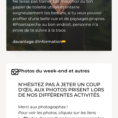
Ne laisse pas traîner ton mouchoir ou ton
papier de toilette utilisé et enterre
soigneusement tes besoins, si tu veux pouvoir
profiter d’une belle vue et de paysages propres.
#Posetapeche au bon endroit, personne n’a
envie de te suivre à la trace.
davantage d'information
Photos du week-end et autres
N'HÉSITEZ PAS À JETER UN COUP
D'ŒIL AUX PHOTOS PRISENT LORS
DE NOS DIFFÉRENTES ACTIVITÉS.
Merci aux photographes !
Pour voir les photos, cliquez sur les liens