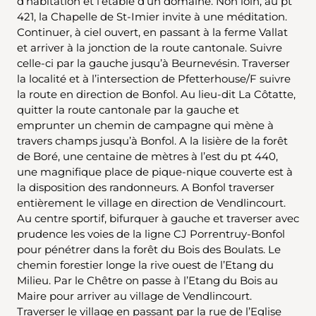
d’habitation et l’étable d’un domaine. Non loin, au pt
421, la Chapelle de St-Imier invite à une méditation.
Continuer, à ciel ouvert, en passant à la ferme Vallat
et arriver à la jonction de la route cantonale. Suivre
celle-ci par la gauche jusqu’à Beurnevésin. Traverser
la localité et à l’intersection de Pfetterhouse/F suivre
la route en direction de Bonfol. Au lieu-dit La Côtatte,
quitter la route cantonale par la gauche et
emprunter un chemin de campagne qui mène à
travers champs jusqu’à Bonfol. A la lisière de la forêt
de Boré, une centaine de mètres à l’est du pt 440,
une magnifique place de pique-nique couverte est à
la disposition des randonneurs. A Bonfol traverser
entièrement le village en direction de Vendlincourt.
Au centre sportif, bifurquer à gauche et traverser avec
prudence les voies de la ligne CJ Porrentruy-Bonfol
pour pénétrer dans la forêt du Bois des Boulats. Le
chemin forestier longe la rive ouest de l’Etang du
Milieu. Par le Chêtre on passe à l’Etang du Bois au
Maire pour arriver au village de Vendlincourt.
Traverser le village en passant par la rue de l’Eglise