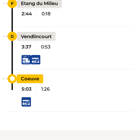
Etang du Milieu
2:44
0:18
Vendlincourt
3:37
0:53
Coeuve
5:03
1:26