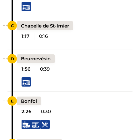
Chapelle de St-Imier
1:17
0:16
Beurnevésin
1:56
0:39
Bonfol
2:26
0:30