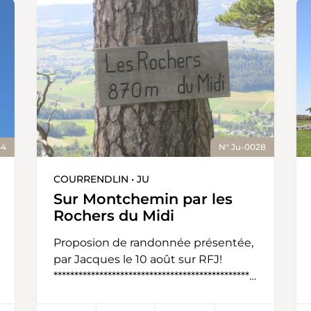
44
N° Ju-0028
COURRENDLIN • JU
Sur Montchemin par les
Rochers du Midi
Proposion de randonnée présentée,
par Jacques le 10 août sur RFJ!
************************************************
******************* Cette rando très
variée démarre au cœur de