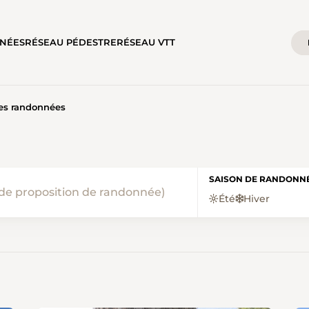
NÉES
RÉSEAU PÉDESTRE
RÉSEAU VTT
les randonnées
NÉES • JURA RANDO
SAISON DE RANDONN
Été
Hiver