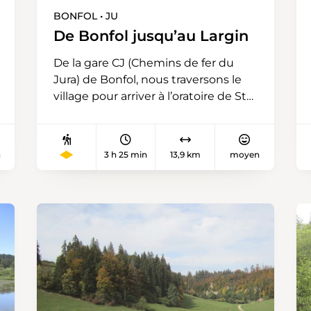
BONFOL • JU
De Bonfol jusqu’au Largin
De la gare CJ (Chemins de fer du
Jura) de Bonfol, nous traversons le
village pour arriver à l’oratoire de St-
Fromont. Nous continuons en
direction d’Eichholz, à la frontière
franco-suisse. Puis, nous traversons
n
3 h 25 min
13,9 km
moyen
la forêt du Bois Juré jusqu’au Largin,
poste d’observation de la guerre 14-
18. Un fortin de bois a été reconstruit
à l’identique sur les lieux en 2012. De
là, il est possible d’effectuer une
boucle de quelques km
supplémentaires sur sol français, en
empruntant le « circuit du kilomètre
0 » afin d’y voir plusieurs ouvrages