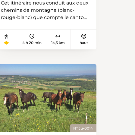
Cet itinéraire nous conduit aux deux
lieu de rdv de la Birse et de la Sorne.
chemins de montagne (blanc-
Enfin, cap sur Soyhières avec un
rouge-blanc) que compte le canton
agréable parcours le long de la Birse
du Jura. De la gare CJ (Chemins de
dominée par le Vorbourg sur la
fer du Jura) du Noirmont, nous
gauche. Puis, un témoin de notre
empruntons la rue du Doubs puis la
excursion se présente à l’horizon, le
4 h 20 min
14,3 km
haut
rue de la Côte afin de rejoindre le
château, qui, il y a quelques heures,
chemin pédestre. Puis, afin de
nous a vus nous élancer au pied de
rejoindre le Doubs et le Theusseret,
son flanc nord.
nous descendons le sentier Chez le
Bolé tout en admirant à notre droite
l’impressionnant rocher des
Sommêtres. Arrivés au bord du
Doubs, rivière franco-suisse, tout
près du Theusseret, nous prenons la
direction de la Goule et la Bouège
en continuant de longer le Doubs.
Avant d’arriver à la Bouège, nous
N° Ju-0014
quittons la rivière franco-suisse pour