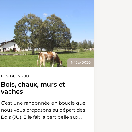
N° Ju-0030
LES BOIS • JU
Bois, chaux, murs et
vaches
C’est une randonnée en boucle que
nous vous proposons au départ des
Bois (JU). Elle fait la part belle aux
pâturages boisés et au hameau de
la Chaux-d’Abel sur la commune de