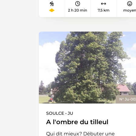
2 h 20 min
7,5 km
moye
N° Ju-00
SOULCE • JU
A l'ombre du tilleul
Qui dit mieux? Débuter une