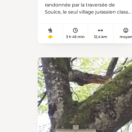
randonnée par la traversée de
Soulce, le seul village jurassien classé
en catégorie ISOS A (Inventaire
fédéral des sites construits
d’importance nationale à protéger
3 h 45 min
12,4 km
moye
en Suisse). La rue principale compte
de belles anciennes demeures, des
fontaines, un canal menant à un
ancien moulin et longe un affluent
de la Sorne, le Folpotat. Un cours
d’eau à l’appellation étrange
enjambé par plusieurs petits ponts
en pierre. (L’astronome jurassien
Michel Ory a découvert, en 2004, un
astéroïde qu’il a baptisé (363582)
Folpotat). Sur une façade, un
panneau signale que 23 espèces
d’orchidées et 54 sources ont été